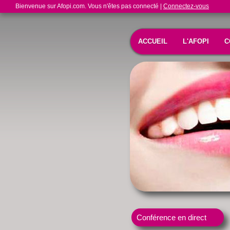
Bienvenue sur Afopi.com. Vous n'êtes pas connecté |
Connectez-vous
ACCUEIL
L'AFOPI
C
Conférence en direct