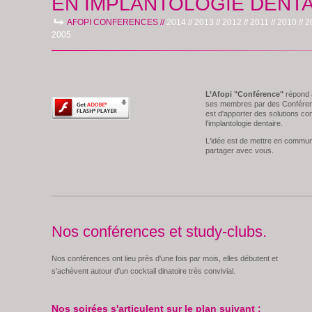
EN IMPLANTOLOGIE DENTA
AFOPI CONFERENCES //
2014 //
2013 //
2012 //
2011 //
2010 //
2
2005
L’Afopi "Conférence"
répond 
ses membres par des Conférence
est d'apporter des solutions con
l'implantologie dentaire.
L'idée est de mettre en commun
partager avec vous.
Nos conférences et study-clubs.
Nos conférences ont lieu près d'une fois par mois, elles débutent et
s'achèvent autour d'un cocktail dinatoire très convivial.
Nos soirées s'articulent sur le plan suivant :