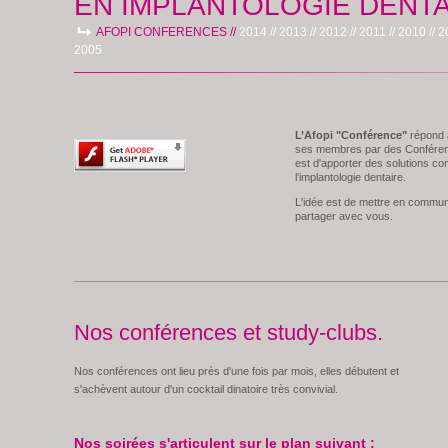
EN IMPLANTOLOGIE DENTA
AFOPI CONFERENCES //
2014 //
2013 //
2012 //
2011 //
2010 //
2
2005
L’Afopi "Conférence"
répond 
ses membres par des Conférence
est d'apporter des solutions con
l'implantologie dentaire.
L'idée est de mettre en commun
partager avec vous.
Nos conférences et study-clubs.
Nos conférences ont lieu près d'une fois par mois, elles débutent et
s'achèvent autour d'un cocktail dinatoire très convivial.
Nos soirées s'articulent sur le plan suivant :