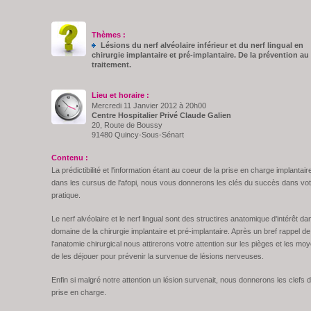
Thèmes :
Lésions du nerf alvéolaire inférieur et du nerf lingual en
chirurgie implantaire et pré-implantaire. De la prévention au
traitement.
Lieu et horaire :
Mercredi 11 Janvier 2012 à 20h00
Centre Hospitalier Privé Claude Galien
20, Route de Boussy
91480 Quincy-Sous-Sénart
Contenu :
La prédictibilité et l'information étant au coeur de la prise en charge implantair
dans les cursus de l'afopi, nous vous donnerons les clés du succès dans vot
pratique.
Le nerf alvéolaire et le nerf lingual sont des structires anatomique d'intérêt da
domaine de la chirurgie implantaire et pré-implantaire. Après un bref rappel de
l'anatomie chirurgical nous attirerons votre attention sur les pièges et les mo
de les déjouer pour prévenir la survenue de lésions nerveuses
.
Enfin si malgré notre attention un lésion survenait, nous donnerons les clefs d
prise en charge.