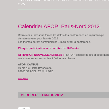
AFOPI CONFERENCES //
2014 //
2013 //
2012 //
2011 //
2010 //
2
2005
Calendrier AFOPI Paris-Nord 2012.
Retrouvez ci-dessous toutes les dates des conférences en implantologie
dentaire à venir pour l'année 2012.
Les thèmes seront communiqués 1 mois avant la conférence.
Chaque participation sera créditée de 20 Points.
ATTENTION NOUVELLE ADRESSE ! :
l'AFOPI change de lieu et désormais
nos conférences auront lieu à l'adresse suivante :
AFOPI CAMPUS
89 bis rue Pierre Brossolette
95200 SARCELLES VILLAGE
voir plan
MERCREDI 21 MARS 2012