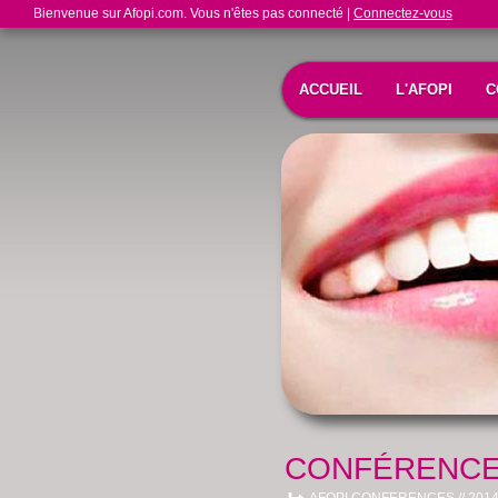
Bienvenue sur Afopi.com. Vous n'êtes pas connecté |
Connectez-vous
ACCUEIL
L'AFOPI
C
CONFÉRENCES