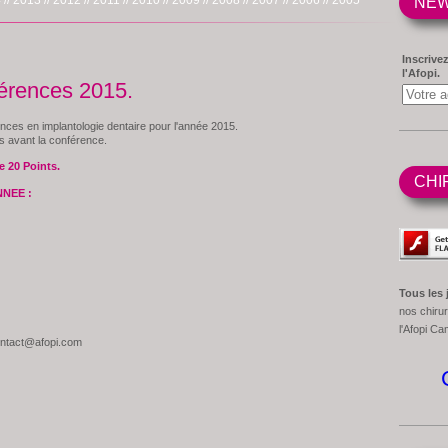
 //
2013 //
2012 //
2011 //
2010 //
2009 //
2008 //
2007 //
2006 //
2005
NEW
Inscrivez
l'Afopi.
férences 2015.
nces en implantologie dentaire pour l'année 2015.
 avant la conférence.
e 20 Points.
CHI
NEE :
Tous les 
nos chirur
l'Afopi C
ontact@afopi.com