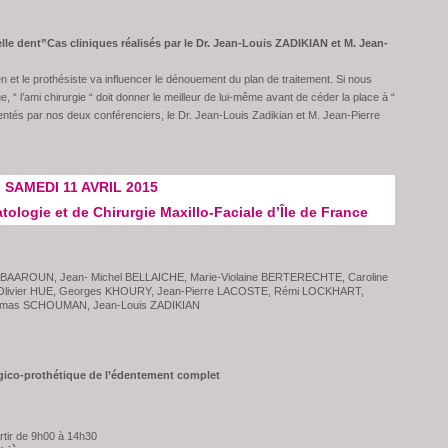
le dent”Cas cliniques réalisés par le Dr. Jean-Louis ZADIKIAN et M. Jean-
ien et le prothésiste va influencer le dénouement du plan de traitement. Si nous
, “ l’ami chirurgie “ doit donner le meilleur de lui-même avant de céder la place à “
sentés par nos deux conférenciers, le Dr. Jean-Louis Zadikian et M. Jean-Pierre
SAMEDI 11 AVRIL 2015
logie et de Chirurgie Maxillo-Faciale d’Île de France
BAAROUN, Jean- Michel BELLAICHE, Marie-Violaine BERTERECHTE, Caroline
Olivier HUE, Georges KHOURY, Jean-Pierre LACOSTE, Rémi LOCKHART,
omas SCHOUMAN, Jean-Louis ZADIKIAN
rgico-prothétique de l’édentement complet
rtir de 9h00 à 14h30