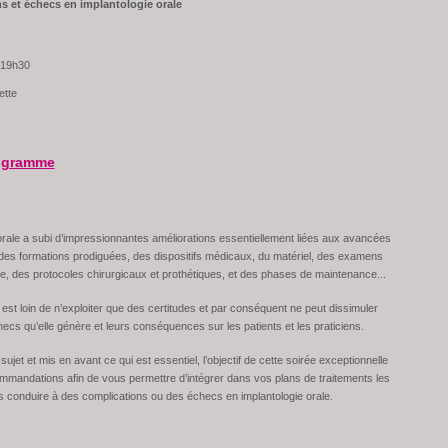
s et échecs en implantologie orale
 19h30
ette
rogramme
orale a subi d’impressionnantes améliorations essentiellement liées aux avancées
es formations prodiguées, des dispositifs médicaux, du matériel, des examens
e, des protocoles chirurgicaux et prothétiques, et des phases de maintenance...
i est loin de n’exploiter que des certitudes et par conséquent ne peut dissimuler
ecs qu’elle génère et leurs conséquences sur les patients et les praticiens.
ujet et mis en avant ce qui est essentiel, l’objectif de cette soirée exceptionnelle
mandations afin de vous permettre d’intégrer dans vos plans de traitements les
s conduire à des complications ou des échecs en implantologie orale.