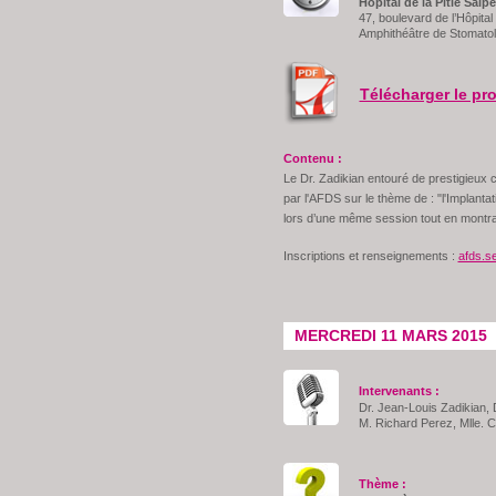
Hôpital de la Pitié Salpé
47, boulevard de l’Hôpital
Amphithéâtre de Stomatol
Télécharger le p
Contenu :
Le Dr. Zadikian entouré de prestigieux 
par l'AFDS sur le thème de : "l'Implan
lors d’une même session tout en montrant
Inscriptions et renseignements :
afds.s
MERCREDI 11 MARS 2015
Intervenants :
Dr. Jean-Louis Zadikian, 
M. Richard Perez, Mlle. 
Thème :