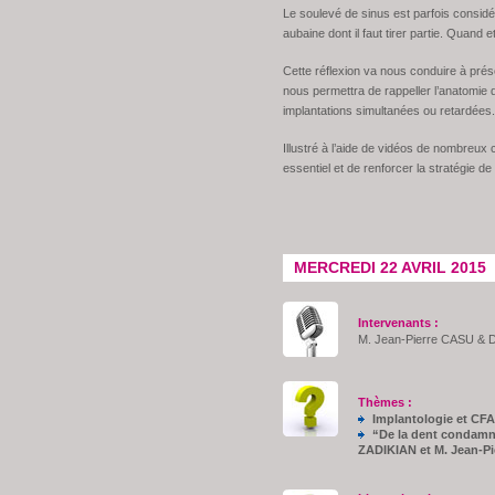
Le soulevé de sinus est parfois considé
aubaine dont il faut tirer partie. Quand
Cette réflexion va nous conduire à prése
nous permettra de rappeller l’anatomie d
implantations simultanées ou retardées.
Illustré à l’aide de vidéos de nombreux c
essentiel et de renforcer la stratégie de
MERCREDI 22 AVRIL 2015
Intervenants :
M. Jean-Pierre CASU & D
Thèmes :
Implantologie et CF
“De la dent condamnée
ZADIKIAN et M. Jean-P