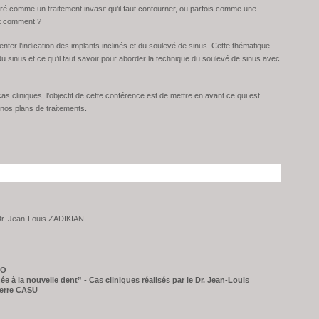
ré comme un traitement invasif qu’il faut contourner, ou parfois comme une
 et comment ?
nter l’indication des implants inclinés et du soulevé de sinus. Cette thématique
u sinus et ce qu’il faut savoir pour aborder la technique du soulevé de sinus avec
as cliniques, l’objectif de cette conférence est de mettre en avant ce qui est
 nos plans de traitements.
r. Jean-Louis ZADIKIAN
AO
 à la nouvelle dent” - Cas cliniques réalisés par le Dr. Jean-Louis
ierre CASU