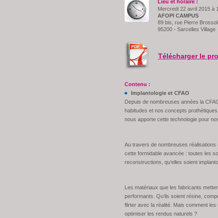
Lieu et horaire :
Mercredi 22 avril 2015 à
AFOPI CAMPUS
89 bis, rue Pierre Brossol
95200 - Sarcelles Village
Télécharger le p
Contenu :
Implantologie et CFAO
Depuis de nombreuses années la CFAO s
habitudes et nos concepts prothétiques
nous apporte cette technologie pour nos 
Au travers de nombreuses réalisations c
cette formidable avancée : toutes les sol
reconstructions, qu’elles soient implan
Les matériaux que les fabricants metten
performants. Qu’ils soient résine, compo
flirter avec la réalité. Mais comment le
optimiser les rendus naturels ?