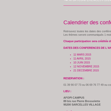
AFOPI CONFERENCES //
2014
Calendrier des con
Retrouvez toutes les dates des confére
Les thèmes seront communiqués 1 mois
Chaque participation sera créditée d
DATES DES CONFERENCES DE L'AN
11 MARS 2015
11 AVRIL 2015
10 JUIN 2015
12 NOVEMBRE 2015
21 DECEMBRE 2015
RESERVATION :
01 39 90 07 73 ou 06 69 76 77 49 ou c
LIEU :
AFOPI CAMPUS
89 bis rue Pierre Brossolette
95200 SARCELLES VILLAGE