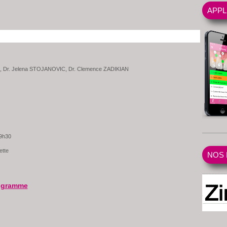
APPL
N, Dr. Jelena STOJANOVIC, Dr. Clemence ZADIKIAN
19h30
ette
NOS 
rogramme