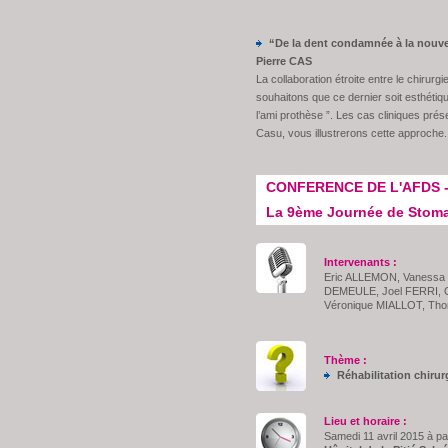
“De la dent condamnée à la nouvel
Pierre CAS
La collaboration étroite entre le chirurg
souhaitons que ce dernier soit esthétique
l’ami prothèse ”. Les cas cliniques pré
Casu, vous illustrerons cette approche.
CONFERENCE DE L'AFDS - 
La 9ème Journée de Stomato
Intervenants :
Eric ALLEMON, Vanessa 
DEMEULE, Joel FERRI, 
Véronique MIALLOT, Th
Thème :
Réhabilitation chiru
Lieu et horaire :
Samedi 11 avril 2015 à pa