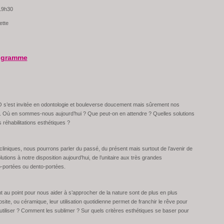
 19h30
ette
rogramme
’est invitée en odontologie et bouleverse doucement mais sûrement nos
. Où en sommes-nous aujourd’hui ? Que peut-on en attendre ? Quelles solutions
réhabilitations esthétiques ?
liniques, nous pourrons parler du passé, du présent mais surtout de l’avenir de
utions à notre disposition aujourd’hui, de l’unitaire aux très grandes
to-portées ou dento-portées.
t au point pour nous aider à s’approcher de la nature sont de plus en plus
site, ou céramique, leur utilisation quotidienne permet de franchir le rêve pour
s utiliser ? Comment les sublimer ? Sur quels critères esthétiques se baser pour