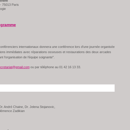
trière
 - 75013 Paris
ogie
rogramme
conférenciers internationaux donnera une conférence lors d'une journée organisée
tations immédiates avec réparations osseuses et restaurations des deux arcades
 l’organisation de l’équipe soignante".
ecretariat@gmail.com
ou par téléphone au 01 42 16 13 33.
Dr. André Chaine, Dr. Jelena Stojanovic,
Clémence Zadikian