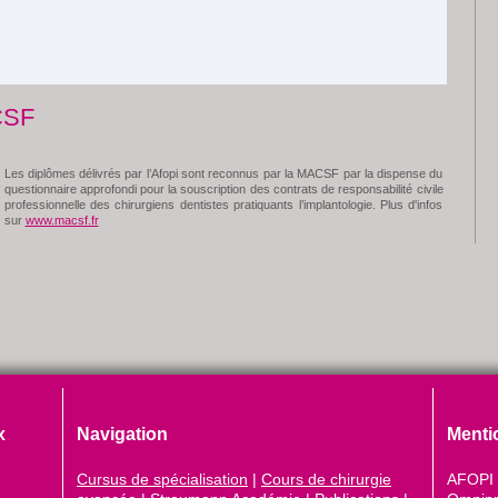
CSF
Les diplômes délivrés par l’Afopi sont reconnus par la MACSF par la dispense du
questionnaire approfondi pour la souscription des contrats de responsabilité civile
professionnelle des chirurgiens dentistes pratiquants l’implantologie. Plus d'infos
sur
www.macsf.fr
x
Navigation
Menti
Cursus de spécialisation
|
Cours de chirurgie
AFOPI 