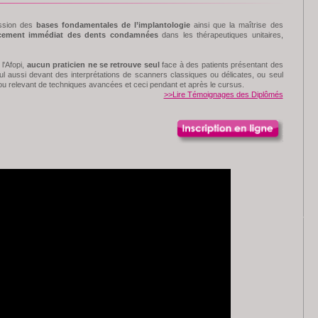
ission des
bases fondamentales de l’implantologie
ainsi que la maîtrise des
cement immédiat des dents condamnées
dans les thérapeutiques unitaires,
 l'Afopi,
aucun praticien ne se retrouve seul
face à des patients présentant des
l aussi devant des interprétations de scanners classiques ou délicates, ou seul
ou relevant de techniques avancées et ceci pendant et après le cursus.
>>Lire Témoignages des Diplômés