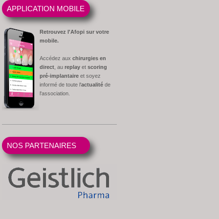
APPLICATION MOBILE
Retrouvez l'Afopi sur votre
mobile.
Accédez aux
chirurgies en
direct
, au
replay
et
scoring
pré-implantaire
et soyez
informé de toute l'
actualité
de
l'association.
NOS PARTENAIRES