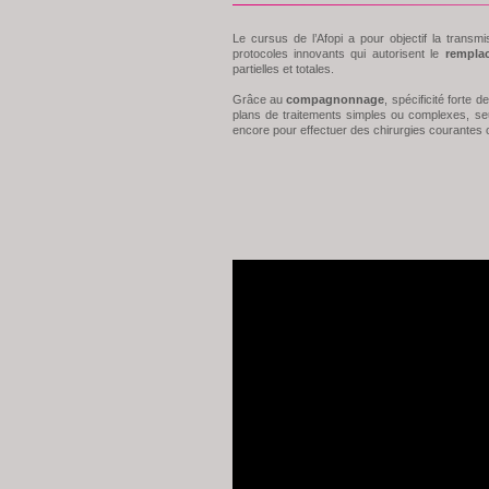
Le cursus de l’Afopi a pour objectif la transm
protocoles innovants qui autorisent le
rempla
partielles et totales.
Grâce au
compagnonnage
, spécificité forte de
plans de traitements simples ou complexes, seu
encore pour effectuer des chirurgies courantes 