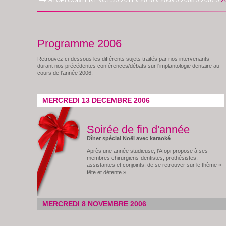
AFOPI CONFERENCES //
2011 //
2010 //
2009 //
2008 //
2007 //
20
Programme 2006
Retrouvez ci-dessous les différents sujets traités par nos intervenants
durant nos précédentes conférences/débats sur l'implantologie dentaire au
cours de l'année 2006.
MERCREDI 13 DECEMBRE 2006
Soirée de fin d'année
Dîner spécial Noël avec karaoké
Après une année studieuse, l’Afopi propose à ses
membres chirurgiens-dentistes, prothésistes,
assistantes et conjoints, de se retrouver sur le thème «
fête et détente »
MERCREDI 8 NOVEMBRE 2006