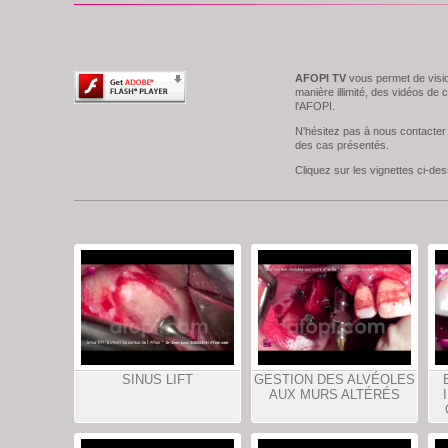
AFOPI TV
vous permet de visio
manière illimité, des vidéos de 
l'AFOPI.
N'hésitez pas à nous contacter 
des cas présentés.
Cliquez sur les vignettes ci-d
SINUS LIFT
GESTION DES ALVÉOLES
AUX MURS ALTÉRÉS